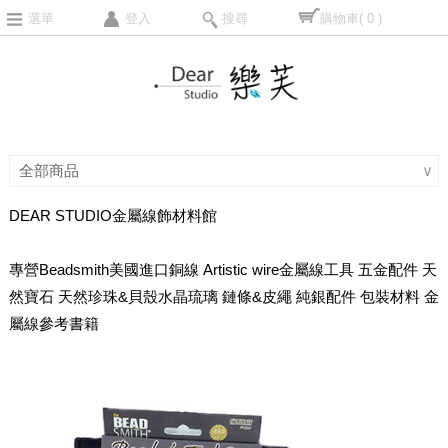
選單
登入
搜尋
購物車
( 0 )
全部商品
∨
DEAR STUDIO金屬線飾材料館
專營Beadsmith美國進口銅線 Artistic wire金屬線工具 五金配件 天
然寶石 天然珍珠&貝殼水晶琉璃 鏈條&皮繩 純銀配件 包裝材料 金
屬線參考書籍