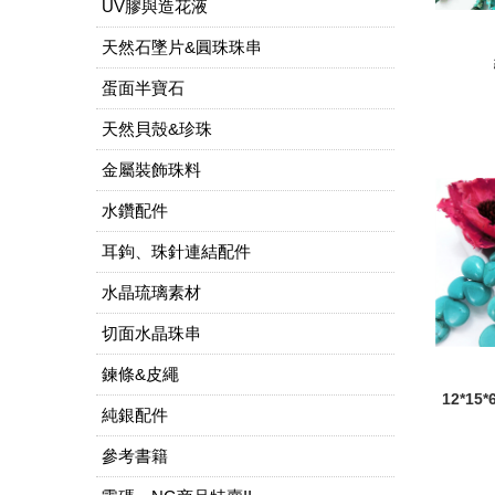
UV膠與造花液
天然石墜片&圓珠珠串
蛋面半寶石
天然貝殼&珍珠
金屬裝飾珠料
水鑽配件
耳鉤、珠針連結配件
水晶琉璃素材
切面水晶珠串
鍊條&皮繩
12*1
純銀配件
參考書籍