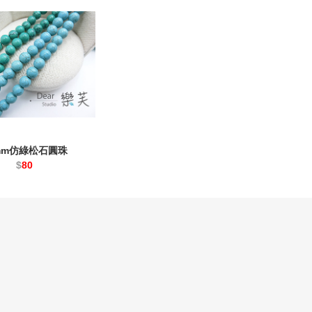
mm仿綠松石圓珠
$
80