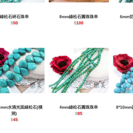
綠松石碎石珠串
8mm綠松石圓珠珠串
6mm
$
50
$
100
5*6mm水滴光面綠松石(橫
4mm綠松石圓珠珠串
8*10
洞)
$
85
$
45