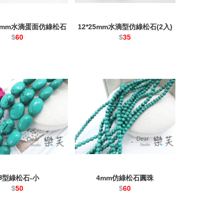
6.5mm水滴蛋面仿綠松石
12*25mm水滴型仿綠松石(2入)
$
60
$
35
卵型綠松石-小
4mm仿綠松石圓珠
$
50
$
60