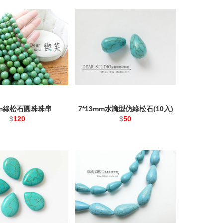
mm綠松石圓珠珠串
7*13mm水滴型仿綠松石(10入)
$
120
$
50