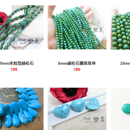
*10mm米粒型綠松石
6mm綠松石圓珠珠串
10
$
95
$
80