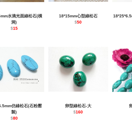
9*6mm水滴光面綠松石(橫
18*15mm心型綠松石
18*25*
洞)
$
50
$
15
0*6.5mm仿綠松石(石粉壓
卵型綠松石-大
製)
$
160
$
80