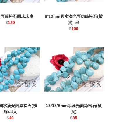
切面綠松石圓珠珠串
6*12mm圓水滴光面仿綠松石(橫
$
120
洞)-串
$
100
mm圓水滴光面綠松石(橫
13*18*6mm水滴光面綠松石(橫
洞)-4入
洞)
$
40
$
35