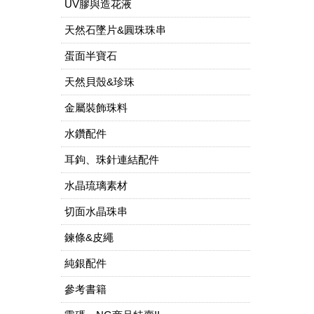
UV膠與造花液
天然石墜片&圓珠珠串
蛋面半寶石
天然貝殼&珍珠
金屬裝飾珠料
水鑽配件
耳鉤、珠針連結配件
水晶琉璃素材
切面水晶珠串
鍊條&皮繩
純銀配件
參考書籍