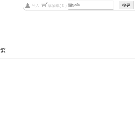
登入
購物車
( 0 )
聯繫