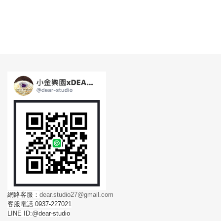
網路客服：
dear.studio27@gmail.com
客服電話:0937-227021
LINE ID:@dear-studio