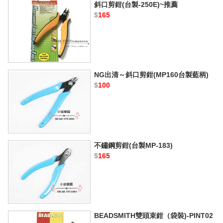
斜口剪鉗(台製-250E)~推薦
$
165
NG出清～斜口剪鉗(MP160台製藍柄)
$
100
不鏽鋼剪鉗(台製MP-183)
$
165
BEADSMITH雙頭束鉗（袋裝)-PINT02