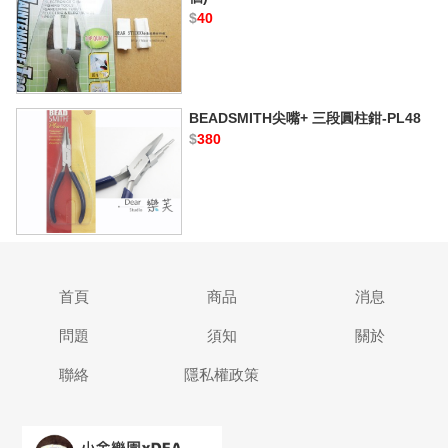
$
40
BEADSMITH尖嘴+ 三段圓柱鉗-PL48
$
380
首頁
商品
消息
問題
須知
關於
聯絡
隱私權政策