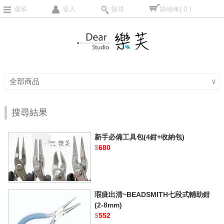
選單
登入
搜尋
購物車
( 0 )
全部商品
∨
搜尋結果
新手必備工具包(4鉗+收納包)
$
680
瑕疵出清~BEADSMITH七段式輔助鉗
(2-8mm)
$
552