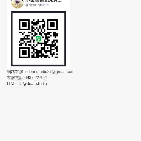
網路客服：
dear.studio27@gmail.com
客服電話:0937-227021
LINE ID:@dear-studio