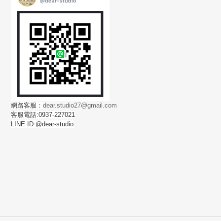
網路客服：
dear.studio27@gmail.com
客服電話:0937-227021
LINE ID:@dear-studio