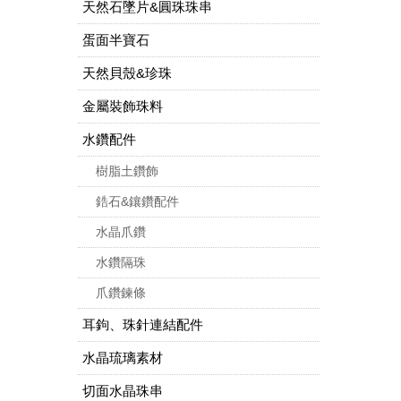
天然石墜片&圓珠珠串
蛋面半寶石
天然貝殼&珍珠
金屬裝飾珠料
水鑽配件
樹脂土鑽飾
鋯石&鑲鑽配件
水晶爪鑽
水鑽隔珠
爪鑽鍊條
耳鉤、珠針連結配件
水晶琉璃素材
切面水晶珠串