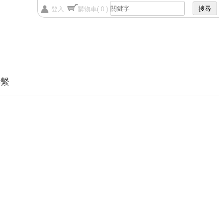
登入
購物車
( 0 )
聯繫