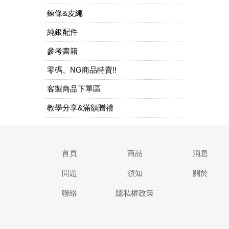
鍊條&皮繩
純銀配件
參考書籍
零碼、NG商品特賣!!
客製商品下單區
教學分享&滿額贈禮
首頁
商品
消息
問題
須知
關於
聯絡
隱私權政策