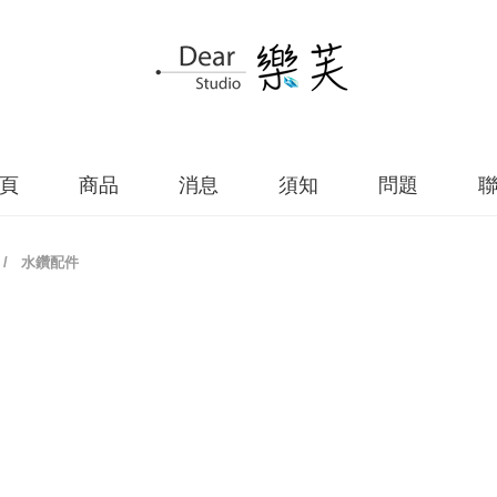
頁
商品
消息
須知
問題
/
水鑽配件