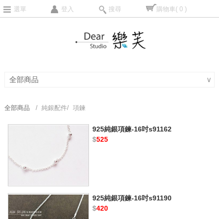
選單
登入
搜尋
購物車
( 0 )
全部商品
∨
全部商品
/ 純銀配件/ 項鍊
925純銀項鍊-16吋s91162
$
525
925純銀項鍊-16吋s91190
$
420