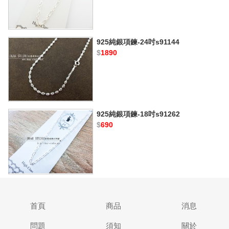
925純銀項鍊-24吋s91144
$
1890
925純銀項鍊-18吋s91262
$
690
首頁
商品
消息
問題
須知
關於