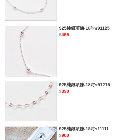
925純銀項鍊-18吋s91125
$
495
925純銀項鍊-18吋s91215
$
390
925純銀項鍊-18吋s11111
$
900