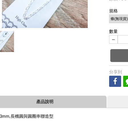
規格
數量
−
分享到
產品說明
3mm,長橢圓與圓圈串聯造型