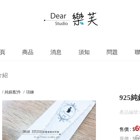
頁
商品
消息
須知
問題
介紹
 /
純銀配件
/
項鍊
925純
產品編號:86
6
售價 : $
6
原價 : $