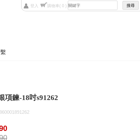
登入
購物車
( 0 )
聯繫
銀項鍊-18吋s91262
0001891262
90
90