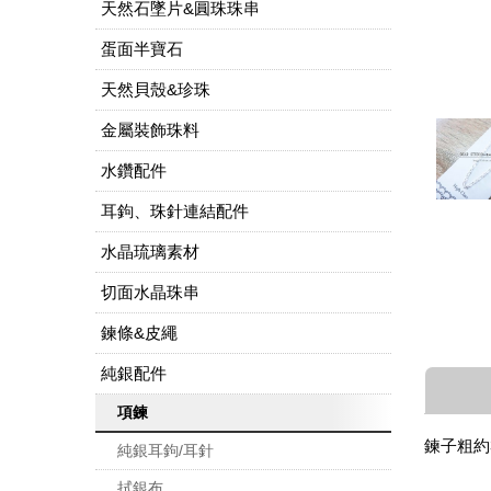
天然石墜片&圓珠珠串
蛋面半寶石
天然貝殼&珍珠
金屬裝飾珠料
水鑽配件
耳鉤、珠針連結配件
水晶琉璃素材
切面水晶珠串
鍊條&皮繩
純銀配件
項鍊
鍊子粗約
純銀耳鉤/耳針
拭銀布