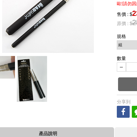
歐!請勿因
2
售價 : $
2
原價 : $
規格
數量
−
分享到
產品說明