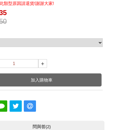
此類型原因請退貨!謝謝大家!
35
50
+
加入購物車
問與答(2)