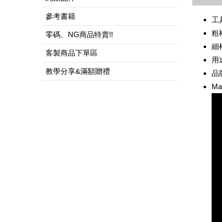
參考書籍
工
粗棒
零碼、NG商品特賣!!
細棒
客製商品下單區
用
教學分享&滿額贈禮
品
Ma