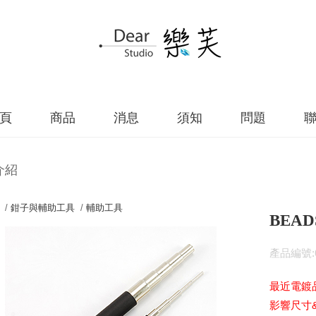
頁
商品
消息
須知
問題
介紹
 /
鉗子與輔助工具
/
輔助工具
BEAD
產品編號:61
最近電鍍
影響尺寸