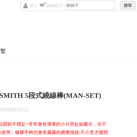
登入
購物車
( 0 )
聯繫
SMITH 5段式繞線棒(MAN-SET)
0000130111
品質較不穩定~常常會有薄薄的小片突起如圖示，但不
&使用，橡膠手柄也會有霧霧的磨擦痕跡,不介意才購買