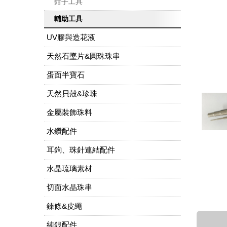
鉗子工具
輔助工具
UV膠與造花液
天然石墜片&圓珠珠串
蛋面半寶石
天然貝殼&珍珠
金屬裝飾珠料
水鑽配件
耳鉤、珠針連結配件
水晶琉璃素材
切面水晶珠串
鍊條&皮繩
純銀配件