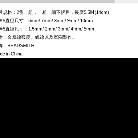
具規格：2隻一組，一粗一細不拆售，長度5.5吋(14cm)
5直徑尺寸：6mm/ 7mm/ 8mm/ 9mm/ 10mm
5直徑尺寸：1.5mm/ 2mm/ 3mm/ 4mm/ 5mm
途：金屬線弧度、繞線以及單圈製作。
牌：BEADSMITH
de in China