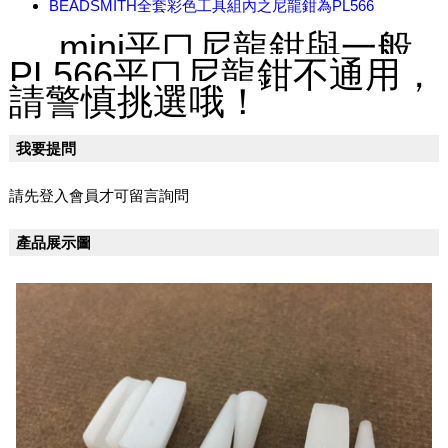
BEADSMITH全套彩色工具組內之尼龍鉗為PL566
mini平口尼龍鉗與一般
PL566平口尼龍鉗不通用，
請警慎挑選哦！
我要提問
請先登入會員才可留言詢問
產品展示圖