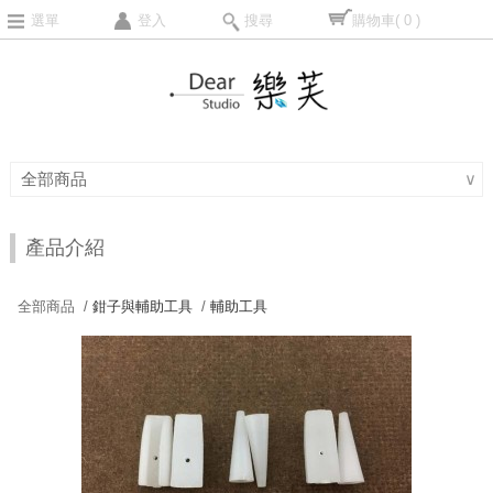
選單
登入
搜尋
購物車
( 0 )
全部商品
∨
產品介紹
全部商品 /
鉗子與輔助工具
/
輔助工具