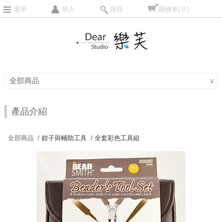
選單
登入
搜尋
購物車
( 0 )
全部商品
∨
產品介紹
全部商品 /
鉗子與輔助工具
/
全套彩色工具組