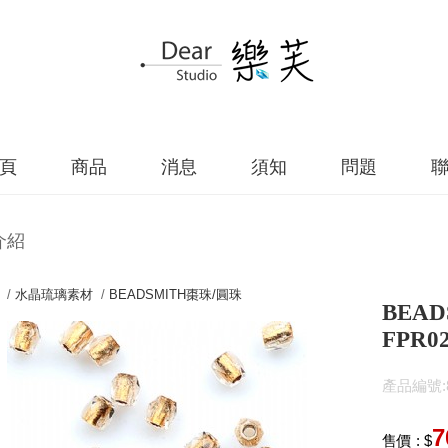
頁
商品
消息
須知
問題
介紹
 /
水晶琉璃素材
/
BEADSMITH棗珠/圓珠
BEAD
FPR02
產品編號:84
7
售價 : $