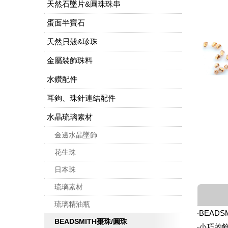
天然石墜片&圓珠珠串
蛋面半寶石
天然貝殼&珍珠
金屬裝飾珠料
水鑽配件
耳鉤、珠針連結配件
水晶琉璃素材
金邊水晶墜飾
花生珠
日本珠
琉璃素材
琉璃精油瓶
‧BEAD
BEADSMITH棗珠/圓珠
‧小巧的