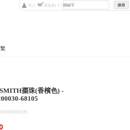
登入
購物車
( 0 )
聯繫
SMITH棗珠(香檳色) -
00030-68105
0000068105
0