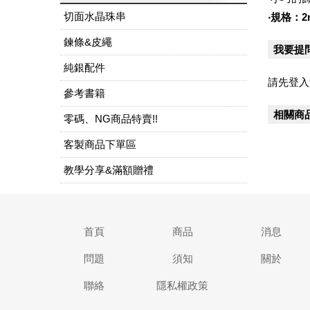
切面水晶珠串
‧規格：2
鍊條&皮繩
我要提
純銀配件
請先登入
參考書籍
相關商
零碼、NG商品特賣!!
客製商品下單區
教學分享&滿額贈禮
首頁
商品
消息
問題
須知
關於
聯絡
隱私權政策