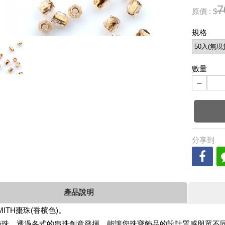
7
原價 : $
規格
數量
−
分享到
產品說明
SMITH棗珠(香檳色)。
飾珠，透過各式的串珠創意發揮，能讓您珠寶飾品的設計質感與眾不