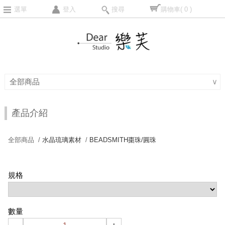
選單
登入
搜尋
購物車
( 0 )
全部商品
∨
產品介紹
全部商品 /
水晶琉璃素材
/
BEADSMITH棗珠/圓珠
規格
數量