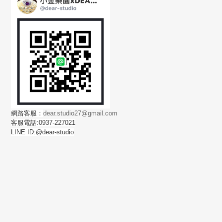
網路客服：
dear.studio27@gmail.com
客服電話:0937-227021
LINE ID:@dear-studio