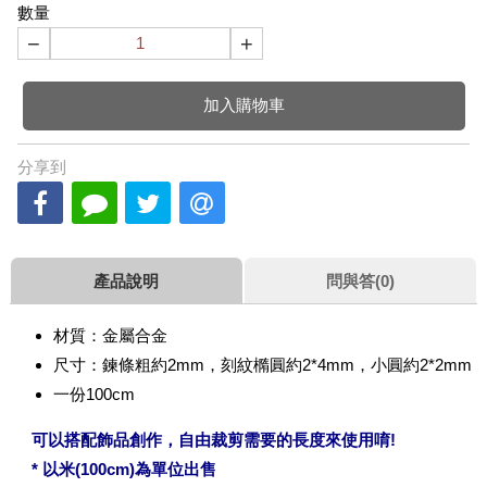
數量
−
+
加入購物車
分享到
產品說明
問與答(0)
材質：金屬合金
尺寸：鍊條粗約2mm，刻紋橢圓約2*4mm，小
圓約2*2mm
一份100cm
可以搭配飾品創作，自由裁剪需要的長度來使用唷!
* 以米(100cm)為單位出售