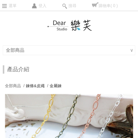
選單
登入
搜尋
購物車
( 0 )
全部商品
∨
產品介紹
全部商品 /
鍊條&皮繩
/
金屬鍊