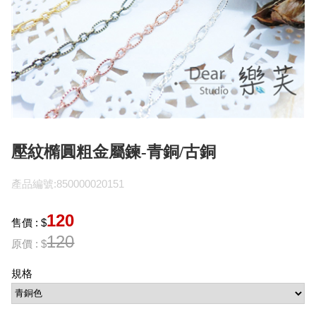
壓紋橢圓粗金屬鍊-青銅/古銅
產品編號:850000020151
120
售價 : $
120
原價 : $
規格