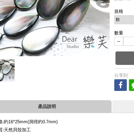
規格
數量
−
分享到
產品說明
:約16*25mm(洞徑約0.7mm)
質:天然貝殼加工