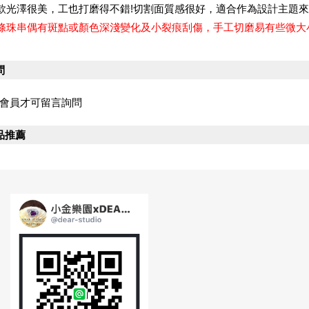
款光澤很美，工也打磨得不錯!切割面質感很好，適合作為設計主題來
條珠串偶有斑點或顏色深淺變化及小裂痕刮傷，手工切磨易有些微大
問
會員才可留言詢問
品推薦