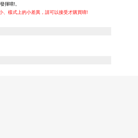
發揮唷!。
小、樣式上的小差異，請可以接受才購買唷!