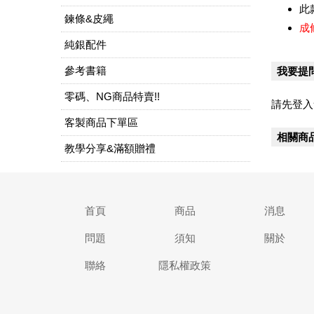
此
鍊條&皮繩
成
純銀配件
參考書籍
我要提
零碼、NG商品特賣!!
請先登入
客製商品下單區
相關商
教學分享&滿額贈禮
首頁
商品
消息
問題
須知
關於
聯絡
隱私權政策