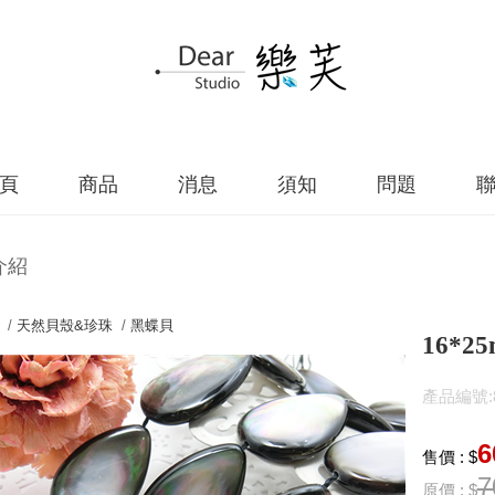
頁
商品
消息
須知
問題
介紹
 /
天然貝殼&珍珠
/
黑蝶貝
16*
產品編號:83
6
售價 : $
7
原價 : $