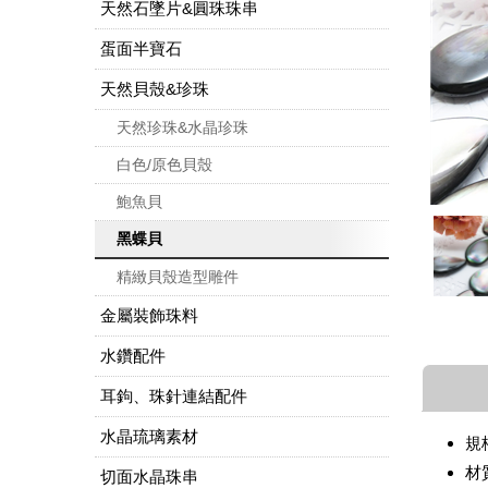
天然石墜片&圓珠珠串
蛋面半寶石
天然貝殼&珍珠
天然珍珠&水晶珍珠
白色/原色貝殼
鮑魚貝
黑蝶貝
精緻貝殼造型雕件
金屬裝飾珠料
水鑽配件
耳鉤、珠針連結配件
水晶琉璃素材
規格
材
切面水晶珠串