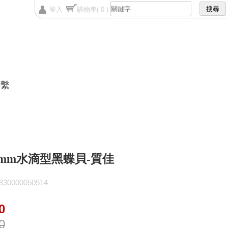
登入
購物車
( 0 )
聯繫
25mm水滴型黑蝶貝-質佳
0000050514
0
0