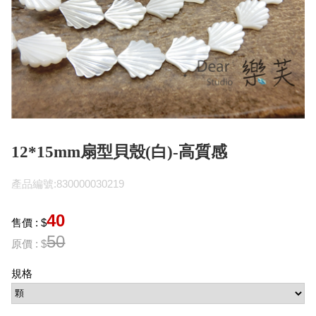
12*15mm扇型貝殼(白)-高質感
產品編號:830000030219
40
售價 : $
50
原價 : $
規格