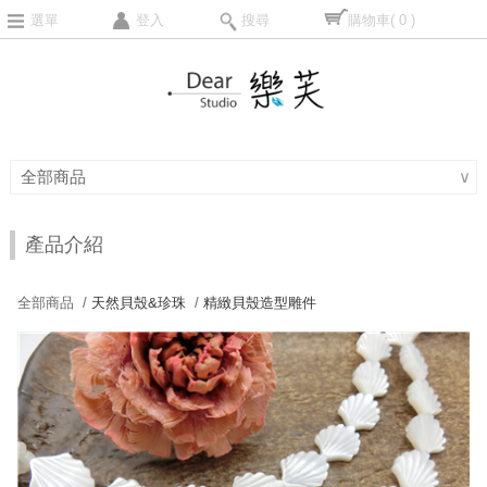
選單
登入
搜尋
購物車
( 0 )
全部商品
∨
產品介紹
全部商品 /
天然貝殼&珍珠
/
精緻貝殼造型雕件