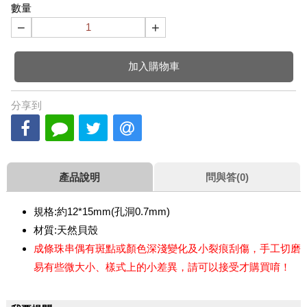
數量
−
+
加入購物車
分享到
產品說明
問與答(0)
規格:約12*15mm(孔洞0.7mm)
材質:天然貝殼
成條珠串偶有斑點或顏色深淺變化及小裂痕刮傷，手工切磨
易有些微大小、樣式上的小差異，請可以接受才購買唷！