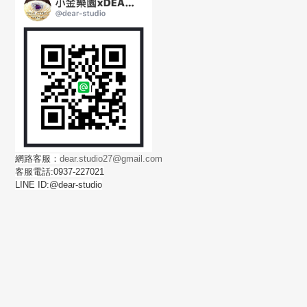
網路客服：
dear.studio27@gmail.com
客服電話:0937-227021
LINE ID:@dear-studio