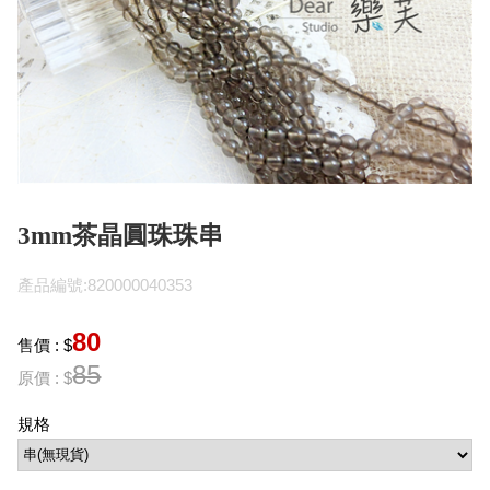
3mm茶晶圓珠珠串
產品編號:820000040353
80
售價 : $
85
原價 : $
規格