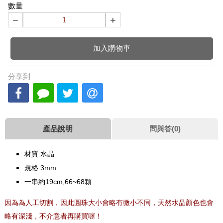
數量
−
+
加入購物車
分享到
產品說明
問與答(0)
材質:水晶
規格:3mm
一串約19cm,66~68顆
因為為人工切割，因此圓珠大小會略有微小不同，天然水晶顏色也會
略有深淺，不介意者再購買喔！