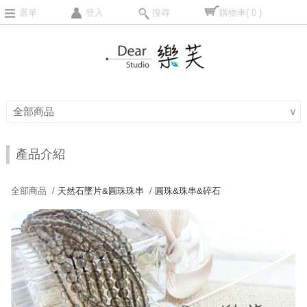
選單
登入
搜尋
購物車
( 0 )
全部商品
∨
產品介紹
全部商品 /
天然石墜片&圓珠珠串
/
圓珠&珠串&碎石