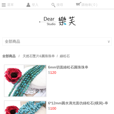
選單
登入
搜尋
購物車
( 0 )
全部商品
∨
全部商品
/
天然石墜片&圓珠珠串
/ 綠松石
6mm切面綠松石圓珠珠串
$
120
6*12mm圓水滴光面仿綠松石(橫洞)-串
$
100