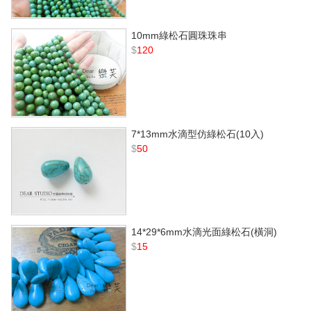
10mm綠松石圓珠珠串
$
120
7*13mm水滴型仿綠松石(10入)
$
50
14*29*6mm水滴光面綠松石(橫洞)
$
15