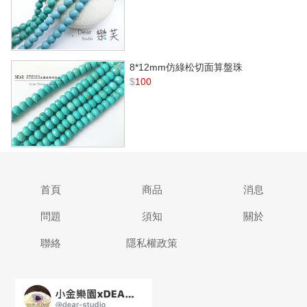
8*12mm仿綠松切面算盤珠
$
100
首頁
商品
消息
問題
須知
關於
聯絡
隱私權政策