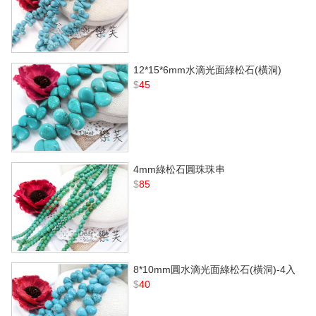
12*15*6mm水滴光面綠松石(橫洞)
$
45
4mm綠松石圓珠珠串
$
85
8*10mm圓水滴光面綠松石(橫洞)-4入
$
40