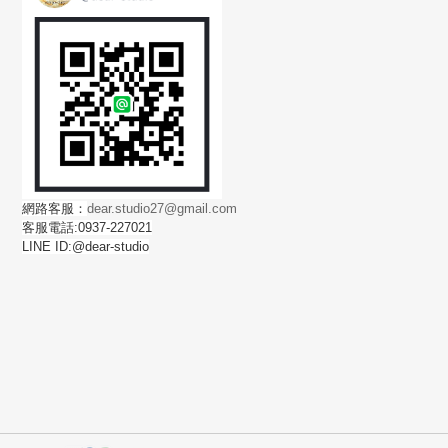
網路客服：
dear.studio27@gmail.com
客服電話:0937-227021
LINE ID:@dear-studio