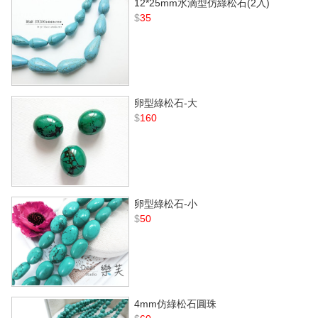
12*25mm水滴型仿綠松石(2入)
$
35
卵型綠松石-大
$
160
卵型綠松石-小
$
50
4mm仿綠松石圓珠