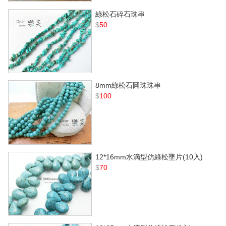
綠松石碎石珠串
$
50
8mm綠松石圓珠珠串
$
100
12*16mm水滴型仿綠松墜片(10入)
$
70