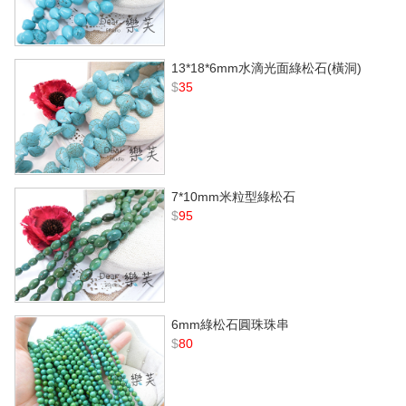
13*18*6mm水滴光面綠松石(橫洞)
$
35
7*10mm米粒型綠松石
$
95
6mm綠松石圓珠珠串
$
80