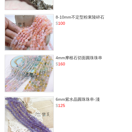
8-10mm不定型粉東陵碎石
$
100
4mm摩根石切面圓珠珠串
$
160
6mm紫水晶圓珠珠串-淺
$
125