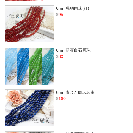
6mm瑪瑙圓珠(紅)
$
95
6mm新疆白石圓珠
$
80
6mm青金石圓珠珠串
$
160