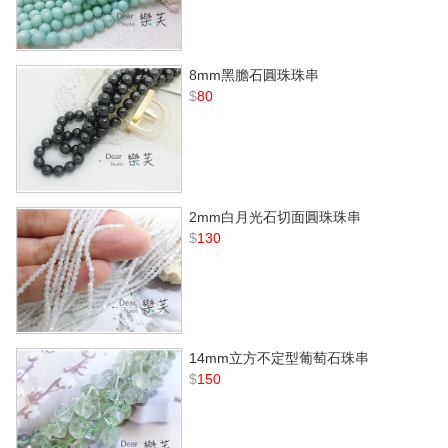
8mm黑膽石圓珠珠串
$
80
2mm白月光石切面圓珠珠串
$
130
14mm立方不定型葡萄石珠串
$
150