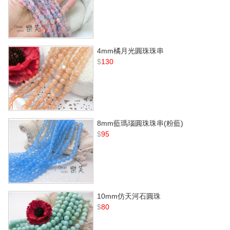
4mm橘月光圓珠珠串
$
130
8mm藍瑪瑙圓珠珠串(粉藍)
$
95
10mm仿天河石圓珠
$
80