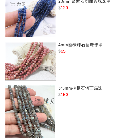
2.5mm藍紋石切面圓珠珠串
$
120
4mm薔薇輝石圓珠珠串
$
65
3*5mm拉長石切面扁珠
$
150