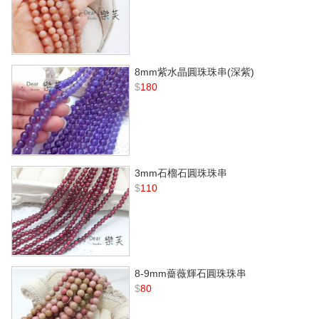
8mm紫水晶圓珠珠串(深紫)
$
180
3mm石榴石圓珠珠串
$
110
8-9mm薔薇輝石圓珠珠串
$
80