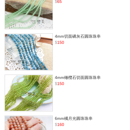
$
65
4mm切面磷灰石圓珠珠串
$
150
4mm橄欖石切面圓珠珠串
$
150
6mm橘月光圓珠珠串
$
160