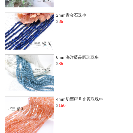
2mm青金石珠串
$
85
6mm海洋藍晶圓珠珠串
$
85
4mm切面橙月光圓珠珠串
$
150