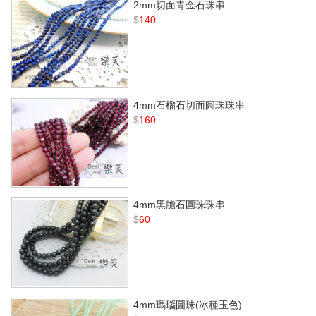
2mm切面青金石珠串
$
140
4mm石榴石切面圓珠珠串
$
160
4mm黑膽石圓珠珠串
$
60
4mm瑪瑙圓珠(冰種玉色)