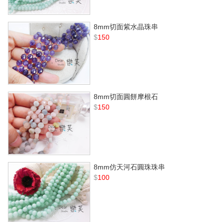
8mm切面紫水晶珠串
$
150
8mm切面圓餅摩根石
$
150
8mm仿天河石圓珠珠串
$
100