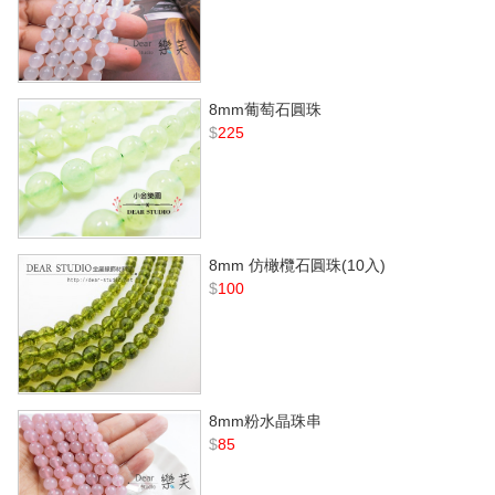
8mm葡萄石圓珠
$
225
8mm 仿橄欖石圓珠(10入)
$
100
8mm粉水晶珠串
$
85