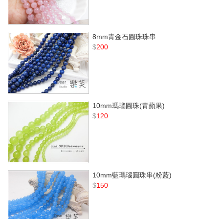
8mm青金石圓珠珠串
$
200
10mm瑪瑙圓珠(青蘋果)
$
120
10mm藍瑪瑙圓珠串(粉藍)
$
150