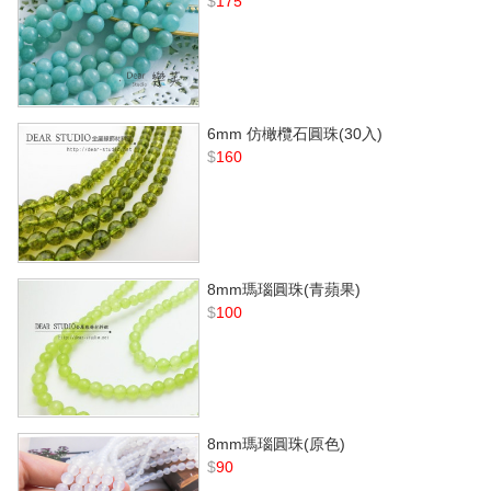
$
175
6mm 仿橄欖石圓珠(30入)
$
160
8mm瑪瑙圓珠(青蘋果)
$
100
8mm瑪瑙圓珠(原色)
$
90