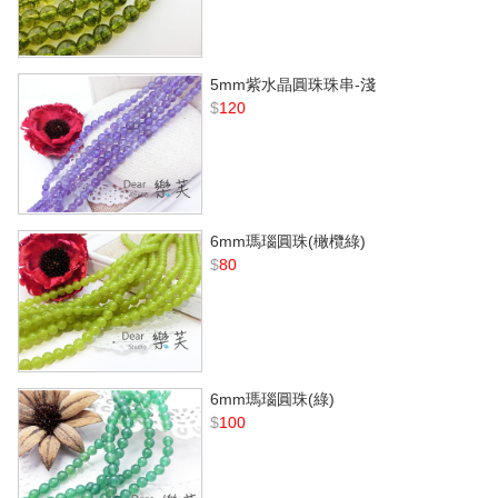
5mm紫水晶圓珠珠串-淺
$
120
6mm瑪瑙圓珠(橄欖綠)
$
80
6mm瑪瑙圓珠(綠)
$
100