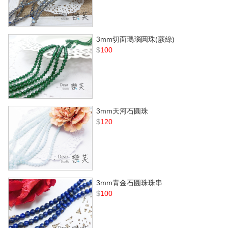
3mm切面瑪瑙圓珠(蕨綠)
$
100
3mm天河石圓珠
$
120
3mm青金石圓珠珠串
$
100