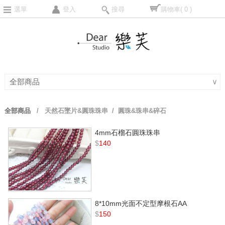
選單
登入
搜尋
購物車
( 0 )
全部商品
∨
全部商品
/
天然石墜片&圓珠珠串
/ 圓珠&珠串&碎石
4mm石榴石圓珠珠串
$
140
8*10mm光面不定型摩根石AA
$
150