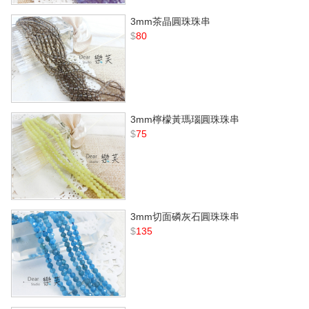
3mm茶晶圓珠珠串
$
80
3mm檸檬黃瑪瑙圓珠珠串
$
75
3mm切面磷灰石圓珠珠串
$
135