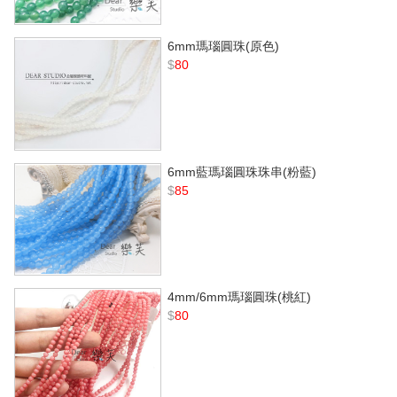
6mm瑪瑙圓珠(原色)
$
80
6mm藍瑪瑙圓珠珠串(粉藍)
$
85
4mm/6mm瑪瑙圓珠(桃紅)
$
80