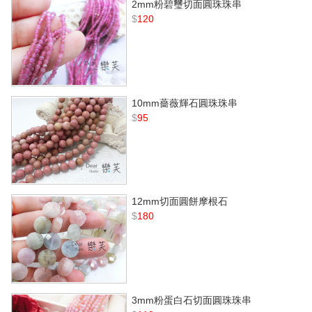
2mm粉碧璽切面圓珠珠串
$
120
10mm薔薇輝石圓珠珠串
$
95
12mm切面圓餅摩根石
$
180
3mm粉蛋白石切面圓珠珠串