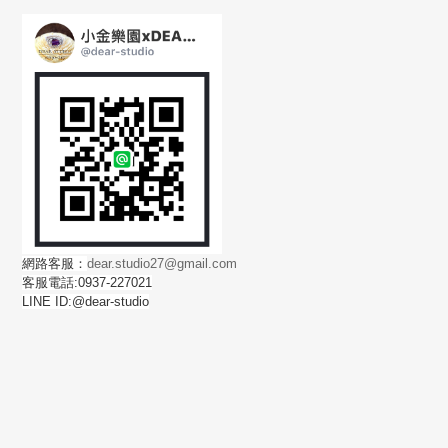
網路客服：
dear.studio27@gmail.com
客服電話:0937-227021
LINE ID:@dear-studio