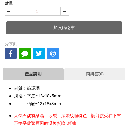
數量
−
+
加入購物車
分享到
產品說明
問與答(0)
材質：綠瑪瑙
規格：平底~13x18x5mm
凸底~13x18x8mm
天然石偶有結晶、冰裂、深淺紋理特色，請能接受在下單，
不接受此類原因的退換貨唷!謝謝!