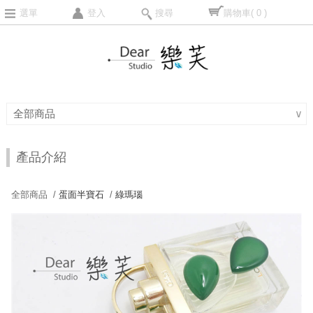
選單
登入
搜尋
購物車
( 0 )
全部商品
∨
產品介紹
全部商品 /
蛋面半寶石
/
綠瑪瑙