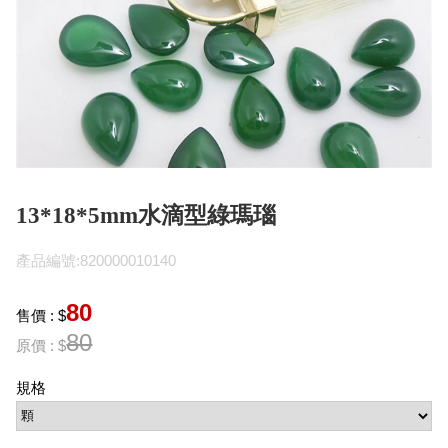
13*18*5mm水滴型綠瑪瑙
產品編號:820000010140
80
售價 : $
80
原價 : $
規格