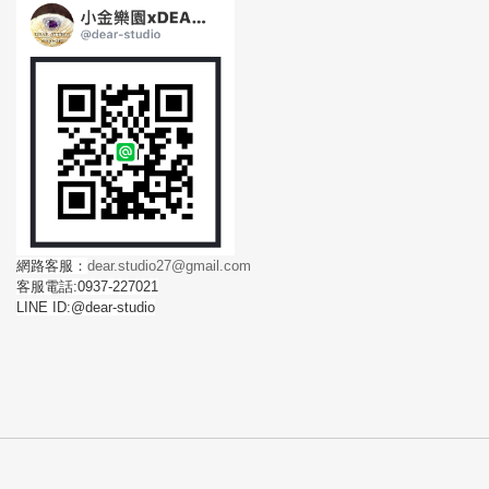
網路客服：
dear.studio27@gmail.com
客服電話:0937-227021
LINE ID:@dear-studio