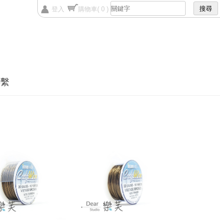
登入
購物車
( 0 )
聯繫