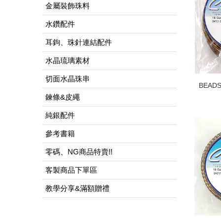
金屬裝飾珠料
水鑽配件
耳鉤、珠針連結配件
水晶琉璃素材
切面水晶珠串
BEAD
鍊條&皮繩
純銀配件
參考書籍
零碼、NG商品特賣!!
客製商品下單區
教學分享&滿額贈禮