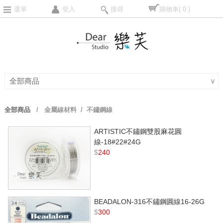
選單
登入
搜尋
購物車
( 0 )
全部商品
∨
全部商品
/
金屬線材料
/ 不鏽鋼線
ARTISTIC不鏽鋼雙股麻花圓
線-18#22#24G
$
240
BEADALON-316不鏽鋼圓線16-26G
$
300