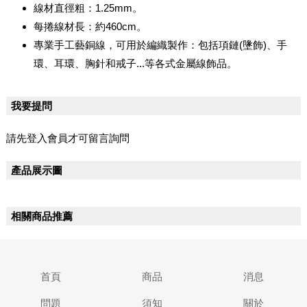
線材直徑粗：1.25mm。
每捲線材長：約460cm。
專業手工藝銅線，可用於編織製作：包括項鏈(墬飾)、手
環、耳環、胸針和戒子...等各式金屬線飾品。
我要提問
請先登入會員才可留言詢問
產品展示圖
相關商品推薦
首頁
商品
消息
問題
須知
關於