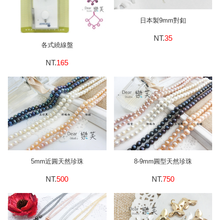
日本製9mm對釦
NT.
35
各式繞線盤
NT.
165
5mm近圓天然珍珠
8-9mm圓型天然珍珠
NT.
500
NT.
750