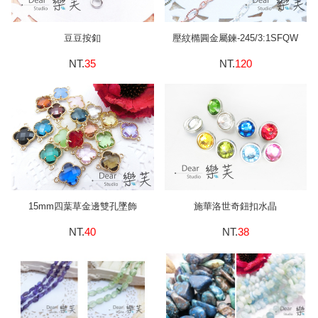
豆豆按釦
壓紋橢圓金屬鍊-245/3:1SFQW
NT.
35
NT.
120
15mm四葉草金邊雙孔墜飾
施華洛世奇鈕扣水晶
NT.
40
NT.
38