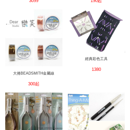
3099
190起
經典彩色工具
1380
大捲BEADSMITH金屬線
300起