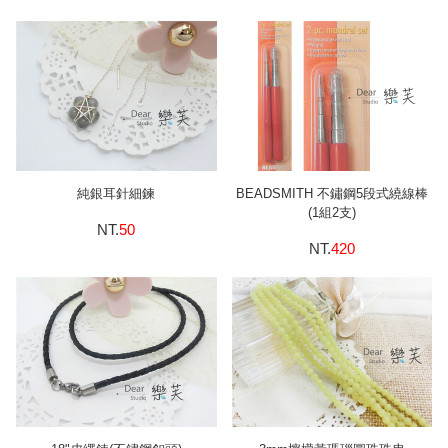
純銀耳針細鍊
BEADSMITH 不鏽鋼5段式繞線棒
(1組2支)
NT.
50
NT.
420