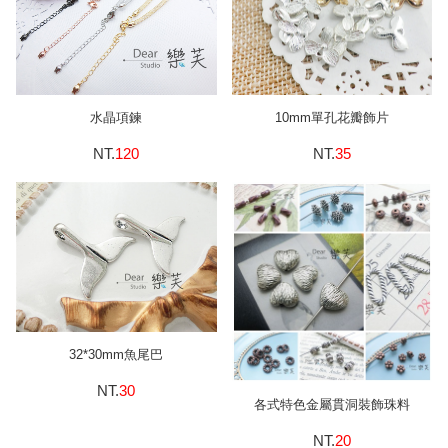
水晶項鍊
10mm單孔花瓣飾片
NT.
120
NT.
35
32*30mm魚尾巴
NT.
30
各式特色金屬貫洞裝飾珠料
NT.
20