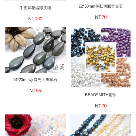
12*30mm柱狀切面青金石
牛皮麻花編織皮繩
NT.
70
NT.
180
14*23mm水滴光面黑曜石
NT.
55
BEADSMITH圓珠
NT.
70