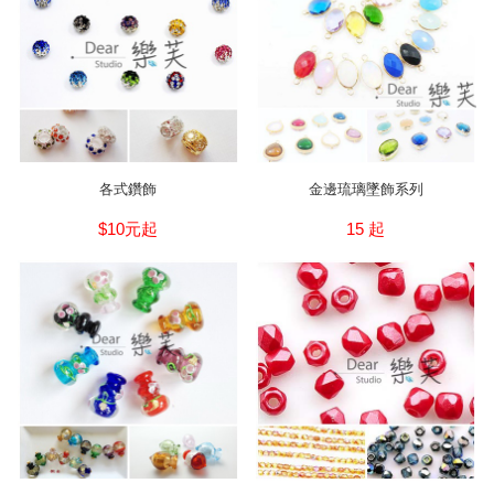
各式鑽飾
金邊琉璃墜飾系列
$10元起
15 起