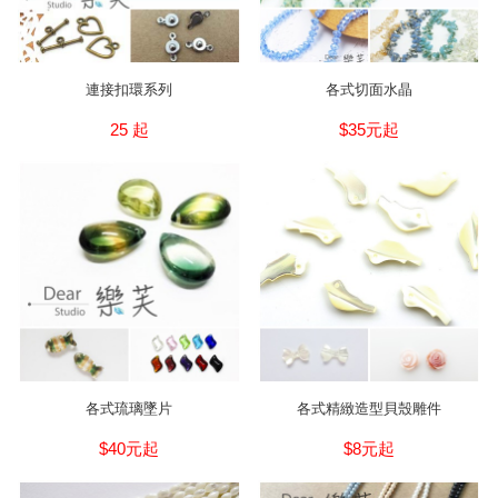
連接扣環系列
各式切面水晶
25 起
$35元起
各式琉璃墜片
各式精緻造型貝殼雕件
$40元起
$8元起