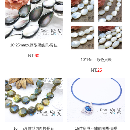
16*25mm水滴型黑蝶貝-質佳
NT.
60
10*14mm原色貝殼
NT.
25
16mm圓餅型切面拉長石
16吋多股不鏽鋼項圈-寶藍