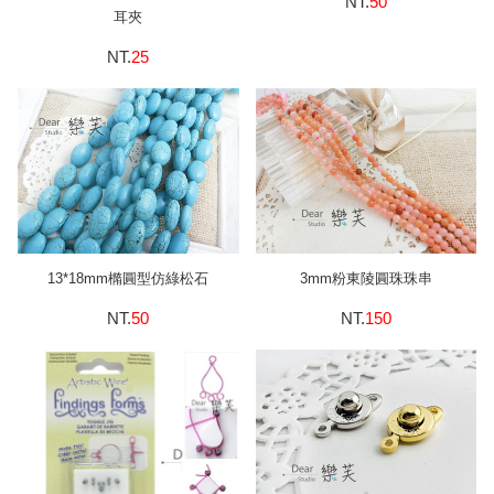
NT.
50
耳夾
NT.
25
13*18mm橢圓型仿綠松石
3mm粉東陵圓珠珠串
NT.
50
NT.
150