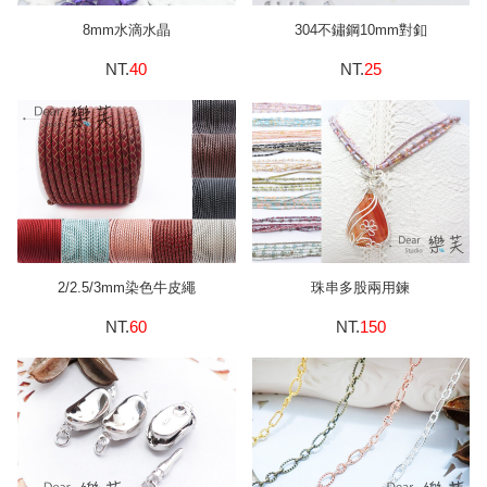
8mm水滴水晶
304不鏽鋼10mm對釦
NT.
40
NT.
25
2/2.5/3mm染色牛皮繩
珠串多股兩用鍊
NT.
60
NT.
150