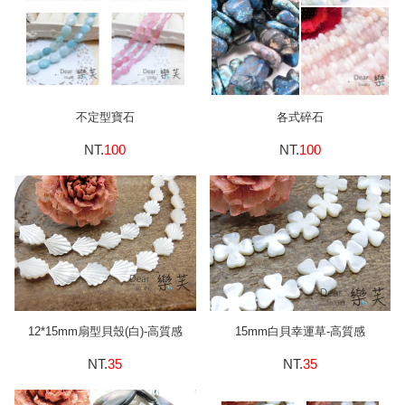
不定型寶石
各式碎石
NT.
100
NT.
100
12*15mm扇型貝殼(白)-高質感
15mm白貝幸運草-高質感
NT.
35
NT.
35