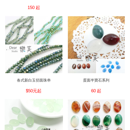
150 起
各式新白玉切面珠串
蛋面半寶石系列
$50元起
60 起