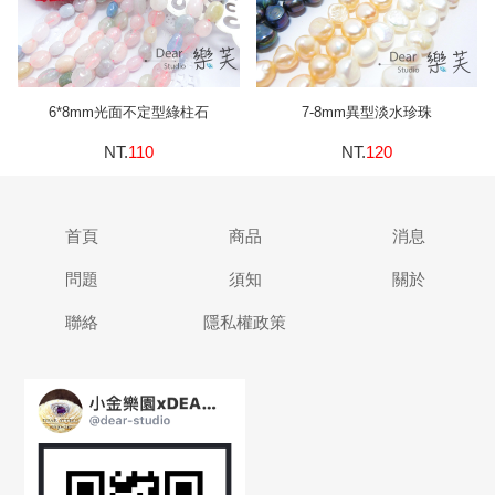
6*8mm光面不定型綠柱石
7-8mm異型淡水珍珠
NT.
110
NT.
120
首頁
商品
消息
問題
須知
關於
聯絡
隱私權政策