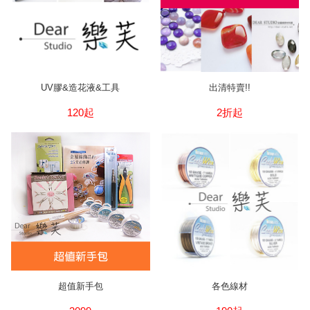
UV膠&造花液&工具
出清特賣!!
120起
2折起
超值新手包
各色線材