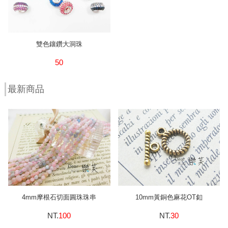
雙色鑲鑽大洞珠
50
最新商品
4mm摩根石切面圓珠珠串
10mm黃銅色麻花OT釦
NT.
100
NT.
30