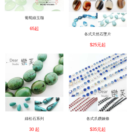
葡萄綠玉瓍
65起
各式天然石墜片
$25元起
綠松石系列
各式爪鑽鍊條
30 起
$35元起